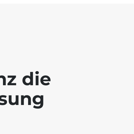
nz die
ösung