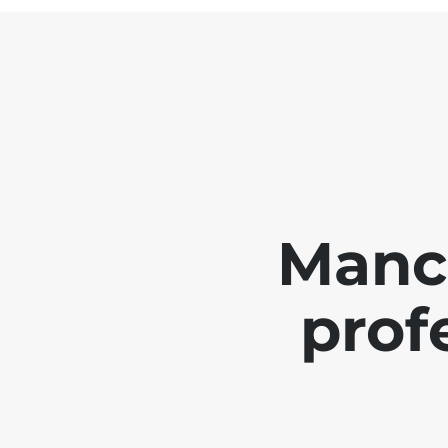
Manch
prof