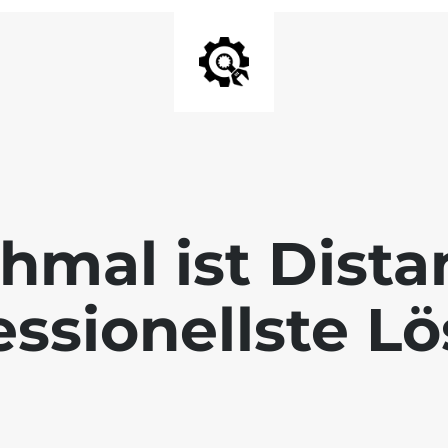
mal ist Dista
essionellste L