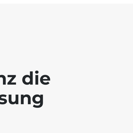
nz die
ösung