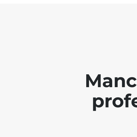
Manch
prof