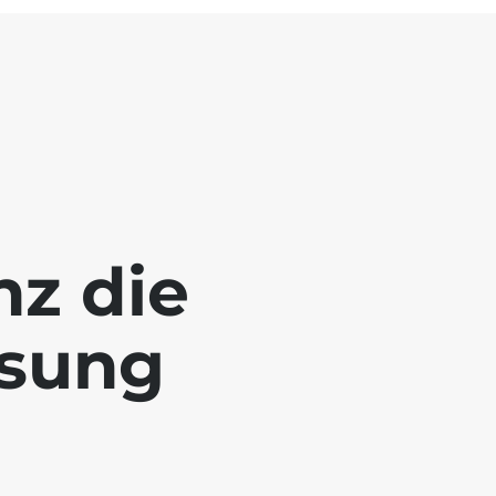
nz die
ösung