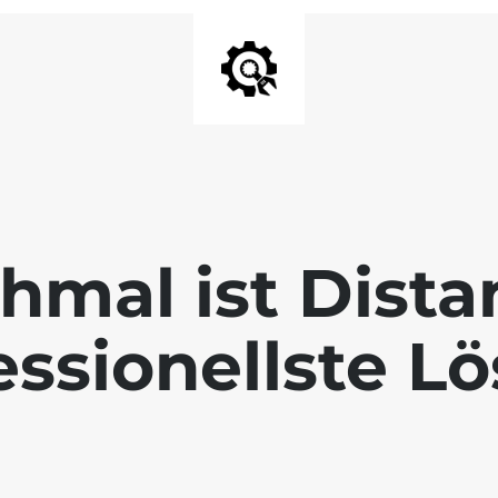
mal ist Dista
essionellste L