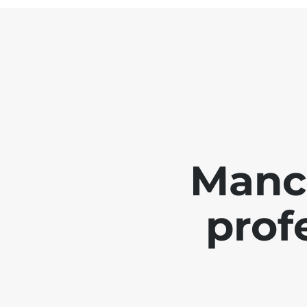
Manch
prof