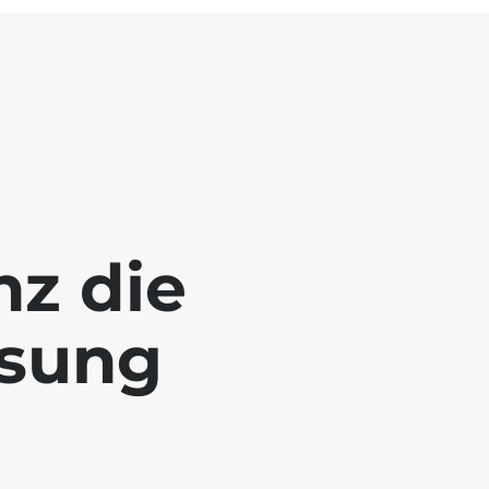
nz die
ösung