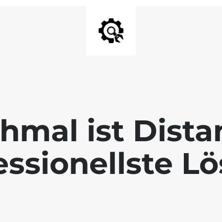
mal ist Dista
essionellste L