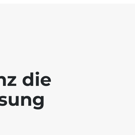
nz die
ösung