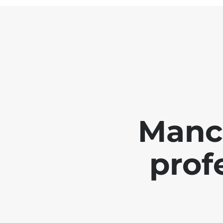
Manch
prof