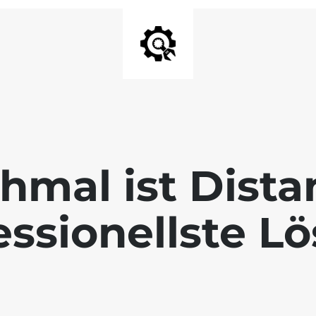
mal ist Dista
essionellste L