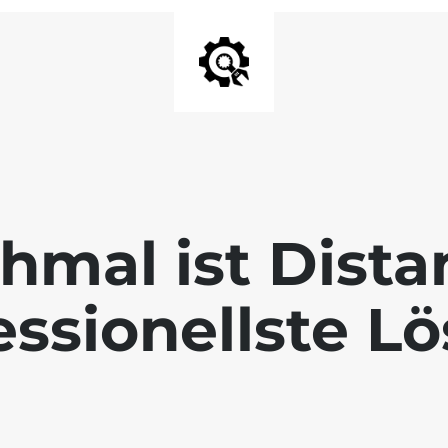
mal ist Dista
essionellste L