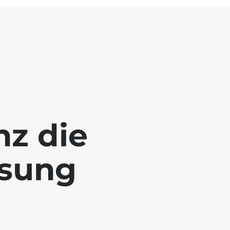
nz die
ösung