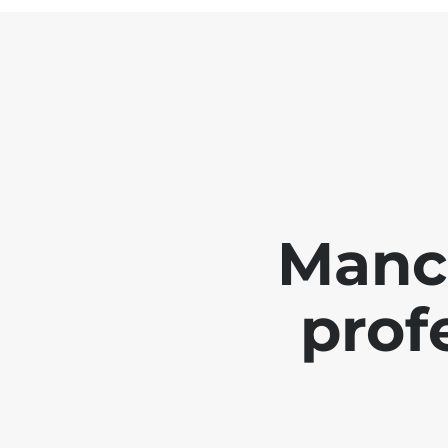
Manch
prof